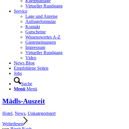
Kneippanlage
Virtueller Rundgang
Service
Lage und Anreise
Anfrageformular
Kontakt
Gutscheine
Wissenswertes A-Z
Gästemeinungen
Impressum
Virtueller Rundgang
Video
News Blog
Empfohlene Seiten
Jobs
Suche
Menü
Menü
Mädls-Auszeit
Hotel
,
News
,
Unkategorisiert
Weiterlesen
von
Birgit Rauh