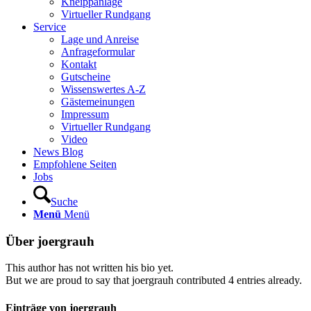
Kneippanlage
Virtueller Rundgang
Service
Lage und Anreise
Anfrageformular
Kontakt
Gutscheine
Wissenswertes A-Z
Gästemeinungen
Impressum
Virtueller Rundgang
Video
News Blog
Empfohlene Seiten
Jobs
Suche
Menü
Menü
Über
joergrauh
This author has not written his bio yet.
But we are proud to say that
joergrauh
contributed 4 entries already.
Einträge von joergrauh