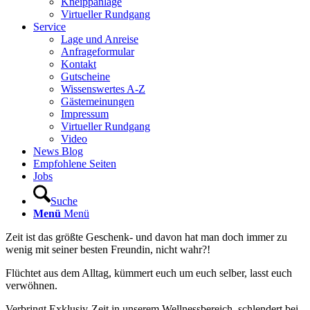
Kneippanlage
Virtueller Rundgang
Service
Lage und Anreise
Anfrageformular
Kontakt
Gutscheine
Wissenswertes A-Z
Gästemeinungen
Impressum
Virtueller Rundgang
Video
News Blog
Empfohlene Seiten
Jobs
Suche
Menü
Menü
Zeit ist das größte Geschenk- und davon hat man doch immer zu
wenig mit seiner besten Freundin, nicht wahr?!
Flüchtet aus dem Alltag, kümmert euch um euch selber, lasst euch
verwöhnen.
Verbringt Exklusiv-Zeit in unserem Wellnessbereich, schlendert bei